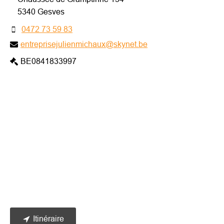
5340 Gesves
0472 73 59 83
entreprisejulienmichaux@skynet.be
BE0841833997
Itinéraire