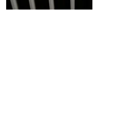
Michaux Julien
Contactez-nous
Itinéraire
Chaussée de Gramptinne 154
5340 Gesves
0472 73 59 83
BE0841833997